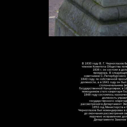
В 1830 году В. Г. Черноглазов
членом Комитета Общества попе
1836 г. он состоял в до
прокурора. В следующе
советником С.-Петербургского 
1840 году, по собственной прось
должности, а в 1841 году он бы
столоначальника (в
Государственной Канцелярии; в 1
помощником статс-секретаря Го
1848 году состоялось назначен
должность управ
государственного секретар
рассмотрения в Департамент Эк
1853 год Министерств и 
Черноглазов был командирован в
до окончания рассмотрения см
поручено исправление дол
Департаменте Законов 