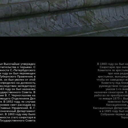
 был Высочайше утвержден
В 1860 году он был н
чительства о тюрьмах. С
Секретарю при окон
лжности С.-Петербургского
Комитете по крестья
м году он был перемещен
при нем реда
Губернского Правления; в
крестьянах, выходящи
бе, он был уволен от этой
чтобы он заведовал в
л определен на должность
Комитету под бли
последствии экспедитора)
руководством госуд
843 году он был назначен
указом 1-го янв
сударственного Совета. В
назначен сенатором. В.
ие В. Г. Черноглазова на
работах по преобразова
ляющего Отделением Дел
го января 1875 г. В
я. В 1852 году, по случаю
повелено быт
ономии смет расходам на
Кассационном 
Главных Управлений, В. Г.
Кассационных Департам
 означенный Департамент
а в 1885 году был 
ет. В 1863 году ему было
Собрании первых д
жности статс-секретаря в
Геро
Государственного Совета