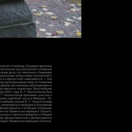
азначен в помощь Государственному
чательном рассмотрении в Главном
нскому делу составленного бывшими
кционными комиссиями положений о
х из крепостной зависимости, с тем
сем делопроизводством по Главному
жайшим постоянным наблюдением и
арственного секретаря. Высочайшим
аря 1861 года В. Г. Черноглазов был
 Г. Черноглазов принимал участие в
нию судебной части в Империи. 23-
ысочайшим указом В. Г. Черноглазову
ь первоприсутствующим в Уголовном
Департаменте и в Общем Собрании
ентов Правительствующего Сената,
назначен к присутствованию в Общем
вух Департаментов и Департамента
льдии Правительствующего Сената.