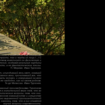
блюдатель, точный до мелочей, он
к поэт и живописец. Ему одинаково
трасти, так и черты их лица /…/ С
ством живописует он физическую и
лений, создавая реальные картины
сти, а не фантастические эскизы.
П. Мериме. Иван Тургенев.
, изъездивший весь свет, знавший
 своего века, прочитавший все, что
ать человек, и говоривший на всех
же свободно, как на своем родном.
Ги де Мопассан. Иван Тургенев.
званный произведениями Тургенева
я в значительной мере тем, что во
литические вопросы, тем, что они,
твенном совершенстве и изяществе
рко выраженной пропагандистской
 наконец, тем, что в них ставятся
жгучие вопросы современности.