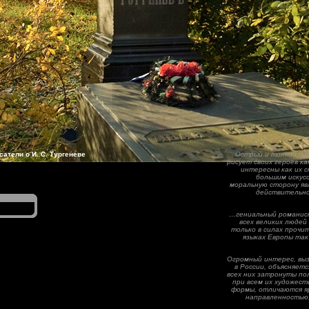
сатели о И. С. Тургеневе
Острый и тонкий на
рисует своих героев ка
интересны как их с
большим искус
моральную сторону яв
действительно
…гениальный романист
всех великих людей
только в силах прочит
языках Европы так 
Огромный интерес, вы
в России, объясняетс
всех них затронуты по
при всем их художес
формы, отличаются я
направленностью,