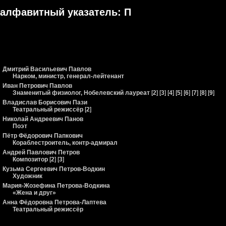
алфавитный указатель: П
Дмитрий Васильевич Павлов
Нарком, министр, генерал-лейтенант
Иван Петрович Павлов
Знаменитый физиолог, Нобелевский лауреат
[
2
] [
3
] [
4
] [
5
] [
6
] [
7
] [
8
] [
9
]
Владислав Борисович Пази
Театральный режиссёр
[
2
]
Николай Андреевич Панов
Поэт
Пётр Фёдорович Папкович
Кораблестроитель, контр-адмирал
Андрей Павлович Петров
Композитор
[
2
] [
3
]
Кузьма Сергеевич Петров-Водкин
Художник
Мария-Жозефина Петрова-Водкина
«Жена и друг»
Анна Фёдоровна Петрова-Лаптева
Театральный режиссёр