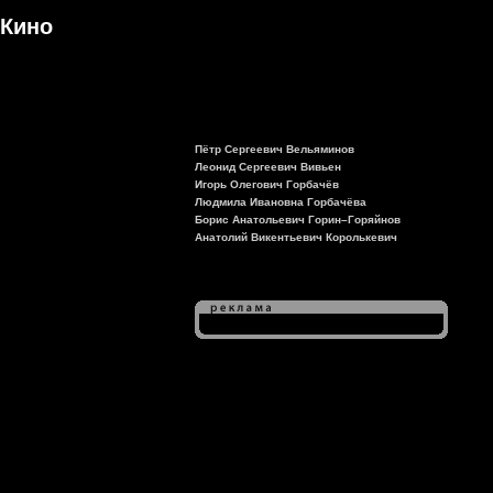
Кино
Пётр Сергеевич Вельяминов
Леонид Сергеевич Вивьен
Игорь Олегович Горбачёв
Людмила Ивановна Горбачёва
Борис Анатольевич Горин–Горяйнов
Анатолий Викентьевич Королькевич