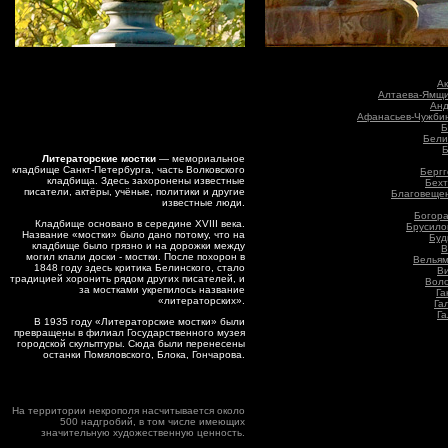
Ак
Алтаева-Ямщи
Анд
Афанасьев-Чужбин
Б
Бели
Б
Литераторские мостки
— мемориальное
кладбище Санкт-Петербурга, часть Волковского
Бергг
кладбища. Здесь захоронены известные
Бехт
писатели, актёры, учёные, политики и другие
Благовещен
известные люди.
Богора
Кладбище основано в середине XVIII века.
Брусилов
Название «мостки» было дано потому, что на
Буд
кладбище было грязно и на дорожки между
В
могил клали доски - мостки. После похорон в
Вельям
1848 году здесь критика Белинского, стало
Ви
традицией хоронить рядом других писателей, и
Воло
за мостками укрепилось название
Га
«литераторских».
Га
Га
В 1935 году «Литераторские мостки» были
превращены в филиал Государственного музея
городской скульптуры. Сюда были перенесены
останки Помяловского, Блока, Гончарова.
На территории некрополя насчитывается около
500 надгробий, в том числе имеющих
значительную художественную ценность.