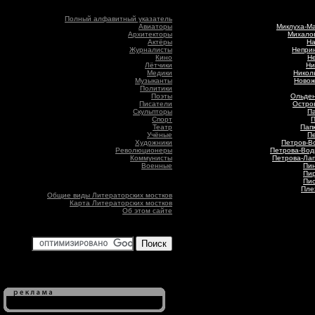
Полный алфавитный указатель
Авиаторы
Миклуха-Ма
Архитекторы
Михалов
Актёры
На
Журналисты
Непри
Кино
Не
Лётчики
Ни
Медики
Никол
Музыканты
Новож
Политики
Поэты
Ольден
Писатели
Остров
Скульпторы
Па
Спорт
П
Театр
Папк
Учёные
Пе
Художники
Петров-Во
Революционеры
Петрова-Вод
Коммунисты
Петрова-Лап
Военные
Пин
Пир
Пис
Пле
Общие виды Литераторских мостков
Карта Литераторских мостков
Об этом сайте